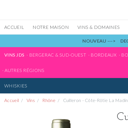
ACCUEIL
NOTRE MAISON
VINS & DOMAINES
NOUVEAU ---> DEC
VINS JDS
BERGERAC & SUD-OUEST
BORDEAUX
B
AUTRES RÉGIONS
WHISKIES
Accueil
Vins
Rhône
Cuilleron - Côte-Rôtie La Madin
Cu