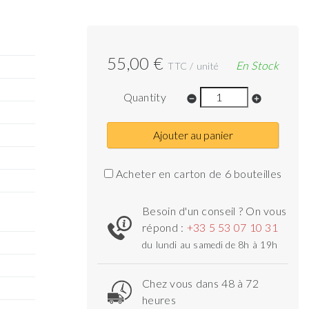
55,00 €
En Stock
TTC / unité
Quantity
remove_circle
add_circle
Ajouter au panier
Acheter en carton de 6 bouteilles
Besoin d'un conseil ? On vous
répond :
+33 5 53 07 10 31
du lundi au samedi de 8h à 19h
Chez vous dans 48 à 72
heures