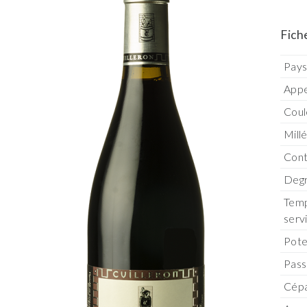
Fich
Pay
Appe
Coul
Mill
Con
Degr
Temp
serv
Pote
Pass
Cép