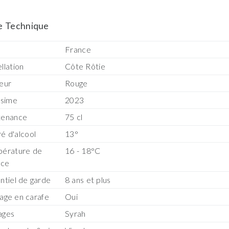
e Technique
s
France
llation
Côte Rôtie
eur
Rouge
ésime
2023
tenance
75 cl
é d'alcool
13°
érature de
16 - 18°C
ice
ntiel de garde
8 ans et plus
age en carafe
Oui
ages
Syrah