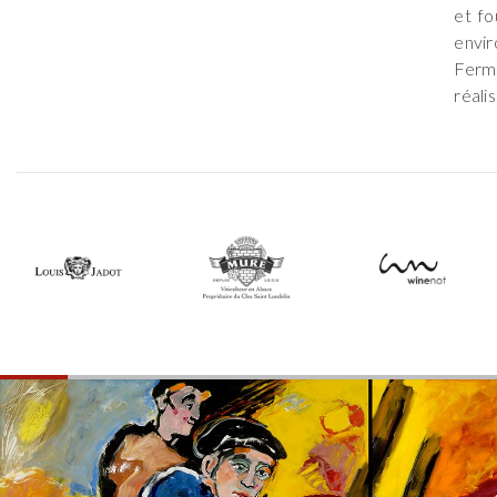
et fo
envi
Ferme
réali