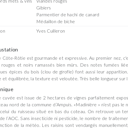
rds mets & vins
Viandes rouges
Gibiers
Parmentier de hachi de canard
Médaillon de biche
son
Yves Cuilleron
station
 Côte-Rôtie est gourmande et expressive. Au premier nez, c'e
s rouges et noirs ramassés bien mûrs. Des notes fumées liée
ues épices du bois (clou de girofle) font aussi leur apparitio
 et équilibrée, la texture est veloutée. Très belle longueur sur l
nique
 cuvée est issue de 2 hectares de vignes parfaitement expos
teau nord de la commune d’Ampuis. «Madinière » n’est pas le n
celui du ruisseau situé en bas du coteau. On retrouve un ter
de l’AOC. Sans insecticide ni pesticide, le nombre de traitemen
nction de la météo. Les raisins sont vendangés manuellement,