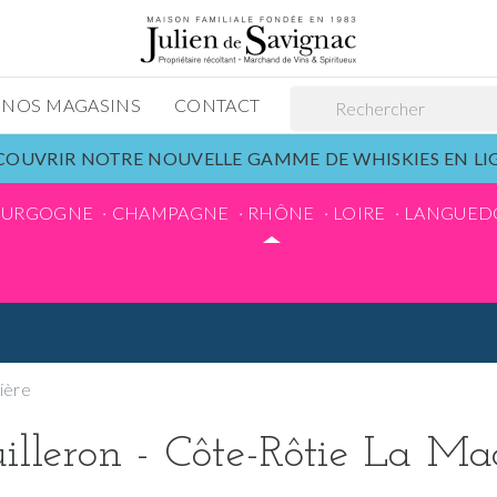
NOS MAGASINS
CONTACT
OUVRIR NOTRE NOUVELLE GAMME DE WHISKIES EN L
OURGOGNE
CHAMPAGNE
RHÔNE
LOIRE
LANGUED
ière
illeron - Côte-Rôtie La Ma