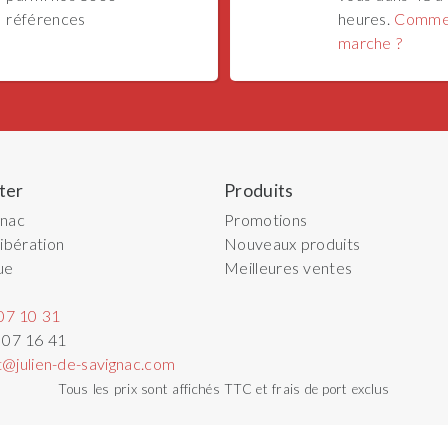
références
heures.
Comme
marche ?
ter
Produits
gnac
Promotions
ibération
Nouveaux produits
ue
Meilleures ventes
07 10 31
 07 16 41
t@julien-de-savignac.com
Tous les prix sont affichés TTC et frais de port exclus