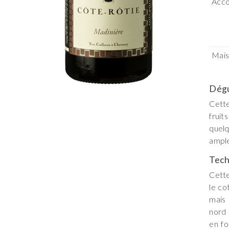
Acco
Mai
Dégu
Cette
fruit
quelq
ample
Tech
Cette
le co
mais 
nord 
en fo