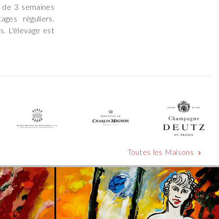
s de 3 semaines
ges réguliers.
s. L'élevage est
Toutes les Maisons
chevron_right