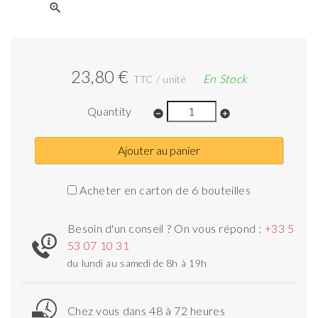
zoom_in
23,80 €
En Stock
TTC / unité
Quantity
remove_circle
add_circle
Ajouter au panier
Acheter en carton de 6 bouteilles
Besoin d'un conseil ? On vous répond :
+33 5
53 07 10 31
du lundi au samedi de 8h à 19h
Chez vous dans 48 à 72 heures