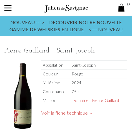
0
NOUVEAU ---> DECOUVRIR NOTRE NOUVELLE
GAMME DE WHISKIES EN LIGNE <--- NOUVEAU
Pierre Gaillard - Saint Joseph
Appellation
Saint-Joseph
Couleur
Rouge
Millésime
2024
Contenance
75 cl
Maison
Domaines Pierre Gaillard
Voir la fiche technique
keyboard_arrow_down