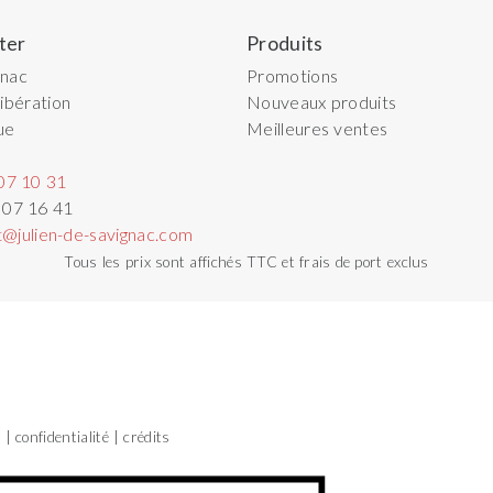
ter
Produits
gnac
Promotions
ibération
Nouveaux produits
ue
Meilleures ventes
07 10 31
 07 16 41
t@julien-de-savignac.com
Tous les prix sont affichés TTC et frais de port exclus
s
confidentialité
crédits