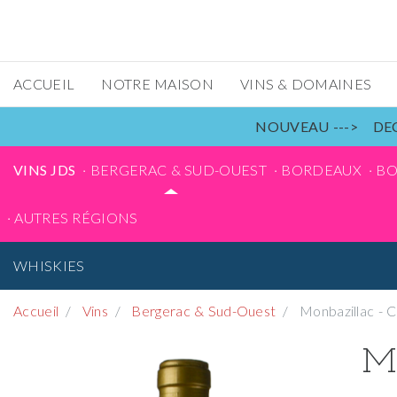
ACCUEIL
NOTRE MAISON
VINS & DOMAINES
NOUVEAU ---> DEC
VINS JDS
BERGERAC & SUD-OUEST
BORDEAUX
B
AUTRES RÉGIONS
WHISKIES
Accueil
Vins
Bergerac & Sud-Ouest
Monbazillac - C
Mo