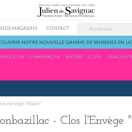
NOS MAGASINS
CONTACT
OUVRIR NOTRE NOUVELLE GAMME DE WHISKIES EN L
OURGOGNE
CHAMPAGNE
RHÔNE
LOIRE
LANGUED
los l'Envège "Marie"
nbazillac - Clos l'Envège 