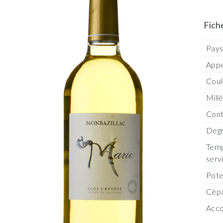
Fich
Pay
Appe
Coul
Mill
Con
Degr
Temp
serv
Pote
Cép
Acco