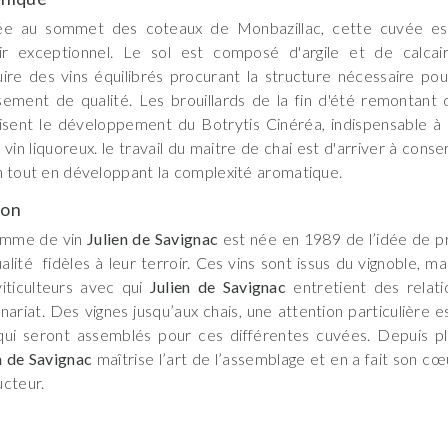
ée au sommet des coteaux de Monbazillac, cette cuvée est 
oir exceptionnel. Le sol est composé d'argile et de calcai
ire des vins équilibrés procurant la structure nécessaire po
lisement de qualité. Les brouillards de la fin d'été remontan
isent le développement du Botrytis Cinéréa, indispensable à 
 vin liquoreux. le travail du maitre de chai est d'arriver à conse
n tout en développant la complexité aromatique.
son
amme de vin
Julien de Savignac
est née en 1989 de l’idée de pr
alité fidèles à leur terroir. Ces vins sont issus du vignoble, ma
iticulteurs avec qui
Julien de Savignac
entretient des relati
nariat. Des vignes jusqu’aux chais, une attention particulière 
qui seront assemblés pour ces différentes cuvées. Depuis pl
n de Savignac
maîtrise l’art de l’assemblage et en a fait son c
cteur.