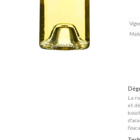
Vign
Mai
Dégu
La ro
et dé
bouc
d'aca
l'euc
Tech