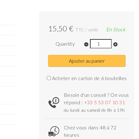
15,50 €
En Stock
TTC / unité
Quantity
remove_circle
add_circle
Ajouter au panier
Acheter en carton de 6 bouteilles
Besoin d'un conseil ? On vous
répond :
+33 5 53 07 10 31
du lundi au samedi de 8h à 19h
Chez vous dans 48 à 72
heures