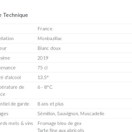
e Technique
s
France
llation
Monbazillac
eur
Blanc doux
ésime
2019
tenance
75 cl
é d'alcool
13.5°
érature de
6 - 8°C
ice
ntiel de garde
8 ans et plus
ages
Sémillon, Sauvignon, Muscadelle
rds mets & vins
Fromage bleu de gex
Tarte fine aux abricots