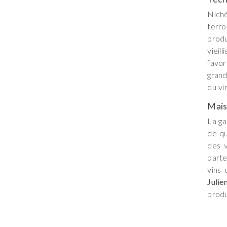
Nich
terr
produ
vieil
favor
grand
du vi
Mai
La g
de qu
des v
parte
vins 
Julie
produ