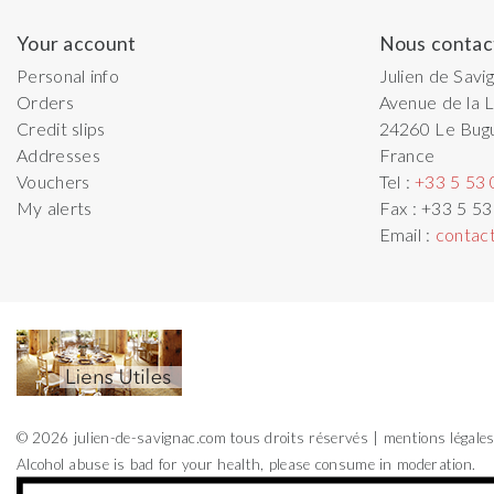
Your account
Nous contac
Personal info
Julien de Savi
Orders
Avenue de la L
Credit slips
24260
Le Bug
Addresses
France
Vouchers
Tel :
+33 5 53 
My alerts
Fax :
+33 5 53
Email :
contac
© 2026 julien-de-savignac.com tous droits réservés
mentions légale
Alcohol abuse is bad for your health, please consume in moderation.