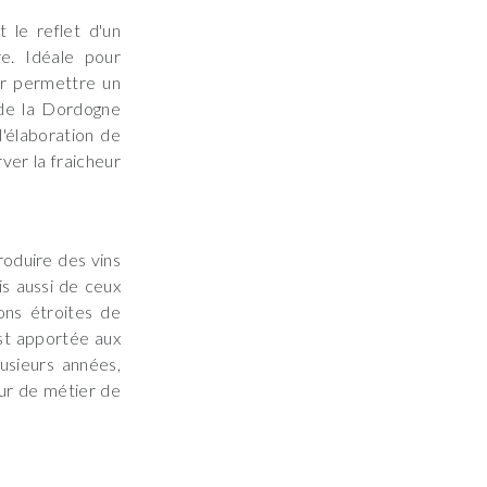
le reflet d'un
re. Idéale pour
ur permettre un
t de la Dordogne
l'élaboration de
rver la fraicheur
oduire des vins
is aussi de ceux
ons étroites de
est apportée aux
usieurs années,
œur de métier de