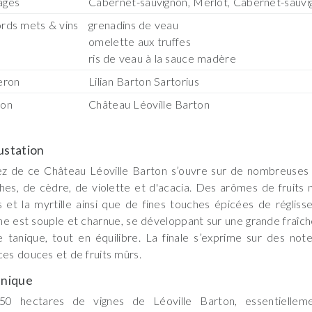
ages
Cabernet-sauvignon, Merlot, Cabernet-sauvi
rds mets & vins
grenadins de veau
omelette aux truffes
ris de veau à la sauce madère
eron
Lilian Barton Sartorius
son
Château Léoville Barton
station
z de ce Château Léoville Barton s’ouvre sur de nombreuses 
hes, de cèdre, de violette et d'acacia. Des arômes de fruits n
s et la myrtille ainsi que de fines touches épicées de régliss
e est souple et charnue, se développant sur une grande fraîch
 tanique, tout en équilibre. La finale s’exprime sur des not
ces douces et de fruits mûrs.
nique
50 hectares de vignes de Léoville Barton, essentiellem