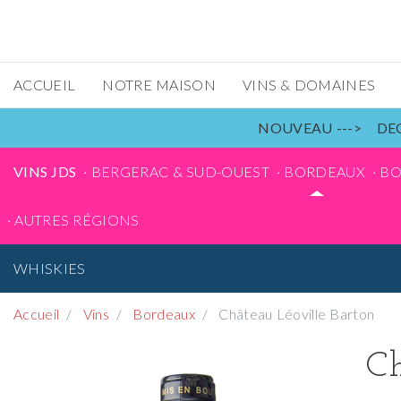
ACCUEIL
NOTRE MAISON
VINS & DOMAINES
NOUVEAU ---> DEC
VINS JDS
BERGERAC & SUD-OUEST
BORDEAUX
B
AUTRES RÉGIONS
WHISKIES
Accueil
Vins
Bordeaux
Château Léoville Barton
Ch