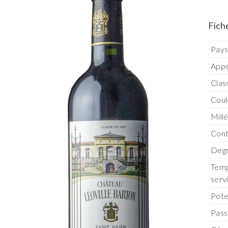
Fich
Pay
Appe
Clas
Coul
Mill
Con
Degr
Temp
serv
Pote
Pass