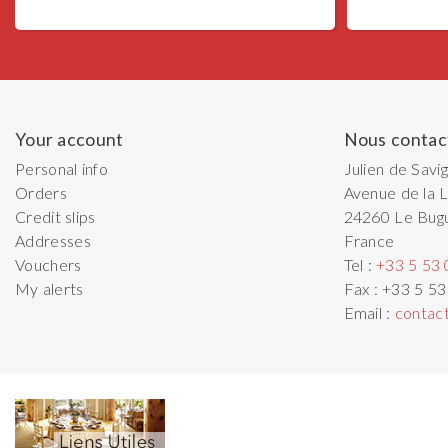
Your account
Nous contac
Personal info
Julien de Savi
Orders
Avenue de la L
Credit slips
24260
Le Bug
Addresses
France
Vouchers
Tel :
+33 5 53 
My alerts
Fax :
+33 5 53
Email :
contac