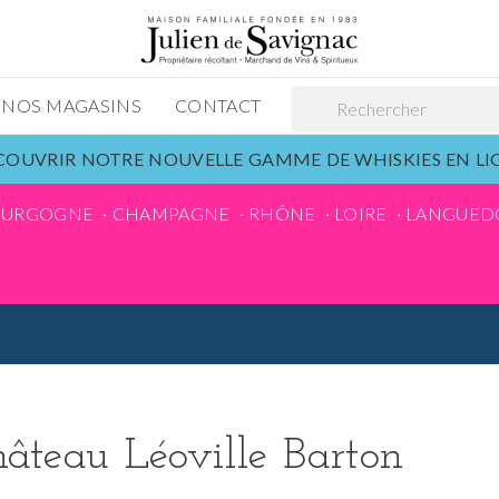
NOS MAGASINS
CONTACT
OUVRIR NOTRE NOUVELLE GAMME DE WHISKIES EN L
OURGOGNE
CHAMPAGNE
RHÔNE
LOIRE
LANGUED
âteau Léoville Barton