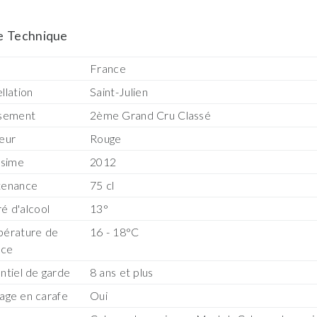
e Technique
s
France
llation
Saint-Julien
sement
2ème Grand Cru Classé
eur
Rouge
ésime
2012
tenance
75 cl
é d'alcool
13°
érature de
16 - 18°C
ice
ntiel de garde
8 ans et plus
age en carafe
Oui