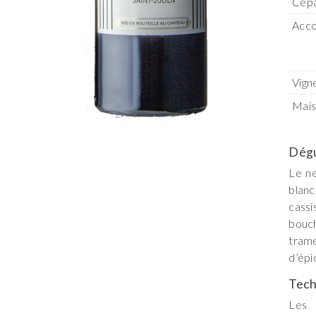
Cép
Acco
Vign
Mai
Dégu
Le ne
blanc
cassi
bouch
trame
d’épi
Tech
Les 