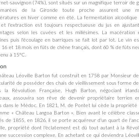
net-sauvignon (74%), sont situés sur un magnifique terroir de gr
marées de la Gironde toute proche assurent une m
ératures en hiver comme en été. La fermentation alcoolique
 et l'extraction est toujours respectueuse du jus en ajusta
ntages selon les cuvées et les millésimes. La macération 
nes puis l'écoulage en barriques se fait lot par lot. Le vin e
 16 et 18 mois en fûts de chêne français, dont 60 % de fûts neu
enu à 15°C.
son
âteau Léoville Barton fut construit en 1758 par Monsieur de
cularité de posséder des chais de vieillissement sous forme d
s la Révolution Française, Hugh Barton, négociant irland
eaux, assouvira son rêve de devenir propriétaire terrien 
s dans le Médoc. En 1821, M. de Pontet lui cède la propriété 
mme « Château Langoa Barton ». Bien avant le célèbre clas
és de 1855, en 1826, il se porte acquéreur d'un quart de l'a
lle, propriété dont l'éclatement est dû tout autant à la Révo
une succession complexe. En achetant ce qui deviendra Léovil