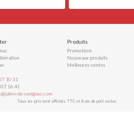
ter
Produits
gnac
Promotions
ibération
Nouveaux produits
ue
Meilleures ventes
07 10 31
 07 16 41
t@julien-de-savignac.com
Tous les prix sont affichés TTC et frais de port exclus