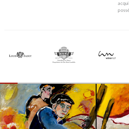
acqui
possé