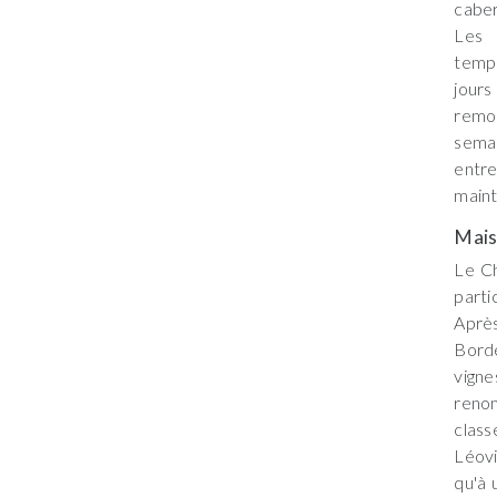
caber
Les 
temp
jours
remo
semai
entre
maint
Mai
Le Ch
parti
Aprè
Bord
vigne
reno
class
Léovi
qu'à 