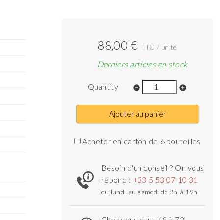
88,00 €
TTC / unité
Derniers articles en stock
Quantity
remove_circle
add_circle
Ajouter au panier
Acheter en carton de 6 bouteilles
Besoin d'un conseil ? On vous
répond :
+33 5 53 07 10 31
du lundi au samedi de 8h à 19h
Chez vous dans 48 à 72