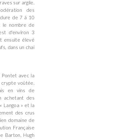
aves sur argile.
odération des
 dure de 7 à 10
nt le nombre de
est d'environ 3
st ensuite élevé
fs, dans un chai
 Pontet avec la
e crypte voûtée.
ais en vins de
en achetant des
« Langoa » et la
sement des crus
ncien domaine de
lution Française
le Barton, Hugh