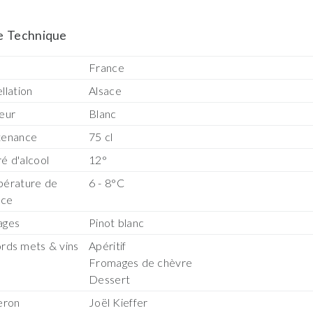
e Technique
s
France
llation
Alsace
eur
Blanc
tenance
75 cl
é d'alcool
12°
érature de
6 - 8°C
ice
ages
Pinot blanc
rds mets & vins
Apéritif
Fromages de chèvre
Dessert
eron
Joël Kieffer