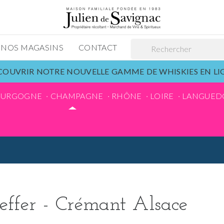
NOS MAGASINS
CONTACT
OUVRIR NOTRE NOUVELLE GAMME DE WHISKIES EN L
OURGOGNE
CHAMPAGNE
RHÔNE
LOIRE
LANGUED
effer - Crémant Alsace