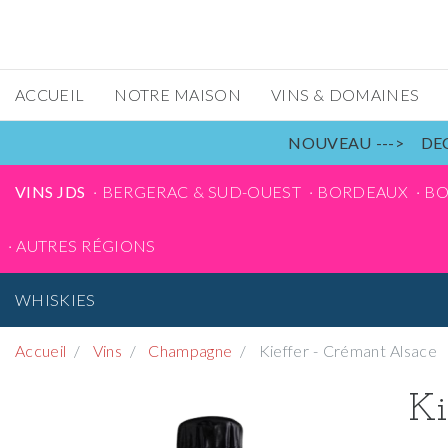
ACCUEIL
NOTRE MAISON
VINS & DOMAINES
NOUVEAU ---> DEC
VINS JDS
BERGERAC & SUD-OUEST
BORDEAUX
B
AUTRES RÉGIONS
WHISKIES
Accueil
Vins
Champagne
Kieffer - Crémant Alsace
Ki