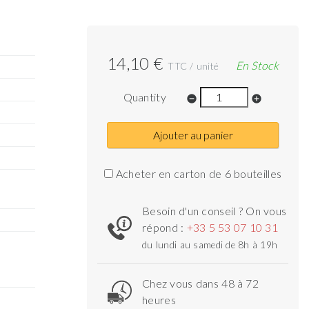
14,10 €
En Stock
TTC / unité
Quantity
remove_circle
add_circle
Ajouter au panier
Acheter en carton de 6 bouteilles
Besoin d'un conseil ? On vous
répond :
+33 5 53 07 10 31
du lundi au samedi de 8h à 19h
Chez vous dans 48 à 72
heures