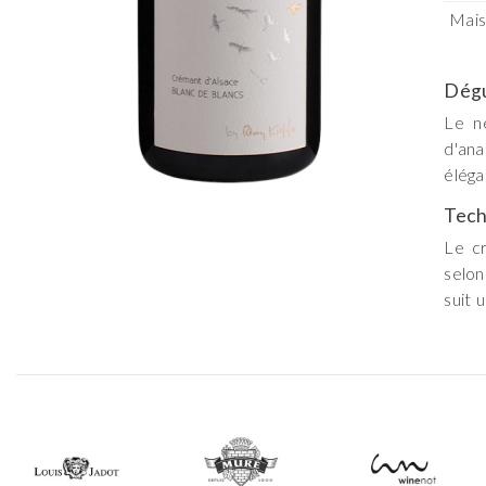
Mai
Dégu
Le n
d'ana
éléga
Tech
Le c
selon
suit 