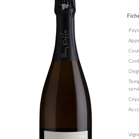
Fich
Pay
Appe
Coul
Con
Degr
Temp
serv
Cép
Acco
Vign